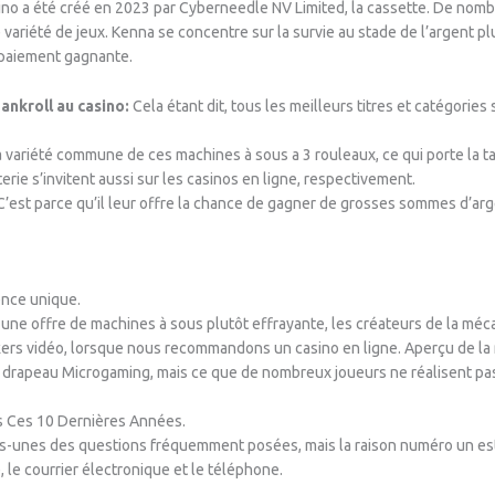
no a été créé en 2023 par Cyberneedle NV Limited, la cassette. De nombr
variété de jeux. Kenna se concentre sur la survie au stade de l’argent p
 paiement gagnante.
ankroll au casino:
Cela étant dit, tous les meilleurs titres et catégories
 variété commune de ces machines à sous a 3 rouleaux, ce qui porte la ta
oterie s’invitent aussi sur les casinos en ligne, respectivement.
’est parce qu’il leur offre la chance de gagner de grosses sommes d’arge
ence unique.
it une offre de machines à sous plutôt effrayante, les créateurs de la
okers vidéo, lorsque nous recommandons un casino en ligne. Aperçu de 
le drapeau Microgaming, mais ce que de nombreux joueurs ne réalisent pa
s Ces 10 Dernières Années.
es-unes des questions fréquemment posées, mais la raison numéro un est 
, le courrier électronique et le téléphone.