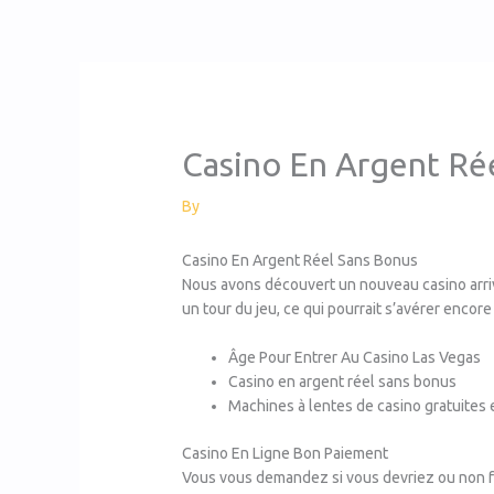
Skip
to
content
Casino En Argent Ré
By
Casino En Argent Réel Sans Bonus
Nous avons découvert un nouveau casino arrivé
un tour du jeu, ce qui pourrait s’avérer encor
Âge Pour Entrer Au Casino Las Vegas
Casino en argent réel sans bonus
Machines à lentes de casino gratuites 
Casino En Ligne Bon Paiement
Vous vous demandez si vous devriez ou non fair