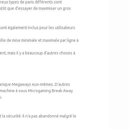
eux types de paris différents sont
lutôt que d’essayer de maximiser un gros
 sont également inclus pour les utilisateurs
ille de mise minimale et maximale par ligne à
nt, mais il y a beaucoup d’autres choses à
 mécanique Megaways eux-mêmes. D’autres
la machine à sous Microgaming Break Away
s.
la sécurité. Il n’a pas abandonné malgré le