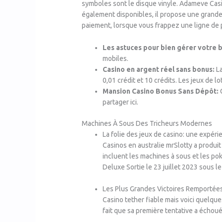
symboles sont le disque vinyle. Adameve Casi
également disponibles, il propose une grande 
paiement, lorsque vous frappez une ligne de
Les astuces pour bien gérer votre b
mobiles.
Casino en argent réel sans bonus:
La
0,01 crédit et 10 crédits. Les jeux de l
Mansion Casino Bonus Sans Dépôt:
C
partager ici.
Machines À Sous Des Tricheurs Modernes
La folie des jeux de casino: une expéri
Casinos en australie mrSlotty a produ
incluent les machines à sous et les p
Deluxe Sortie le 23 juillet 2023 sous 
Les Plus Grandes Victoires Remportée
Casino tether fiable mais voici quelqu
fait que sa première tentative a échoué