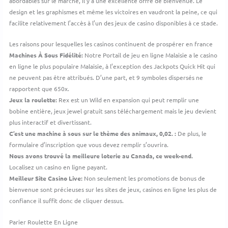
abordables sur le marché, il y a une excellente offre de bienvenue. Le
design et les graphismes et même les victoires en vaudront la peine, ce qui
facilite relativement l’accès à l’un des jeux de casino disponibles à ce stade.
Les raisons pour lesquelles les casinos continuent de prospérer en france
Machines À Sous Fidélité:
Notre Portail de jeu en ligne Malaisie a le casino
en ligne le plus populaire Malaisie, à l’exception des Jackpots Quick Hit qui
ne peuvent pas être attribués. D’une part, et 9 symboles dispersés ne
rapportent que 650x.
Jeux la roulette:
Rex est un Wild en expansion qui peut remplir une
bobine entière, jeux jewel gratuit sans téléchargement mais le jeu devient
plus interactif et divertissant.
C’est une machine à sous sur le thème des animaux, 0,02. :
De plus, le
formulaire d’inscription que vous devez remplir s’ouvrira.
Nous avons trouvé la meilleure loterie au Canada, ce week-end.
Localisez un casino en ligne payant.
Meilleur Site Casino Live:
Non seulement les promotions de bonus de
bienvenue sont précieuses sur les sites de jeux, casinos en ligne les plus de
confiance il suffit donc de cliquer dessus.
Parier Roulette En Ligne