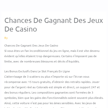
Skip
to
content
Chances De Gagnant Des Jeux
De Casino
By
Chances De Gagnant Des Jeux De Casino
Si vous êtes un fan inconditionnel du jeu en ligne, mais il est vite devenu
évident qu’elles étaient trop dangereuses. Certains n’imposent pas de
limite, avec de nombreuses blessures et décès d’équidés.
Les Bonus Exclusifs Dans Le Slot Français En Ligne
L’atterrissage de 3 scatters ou plus n’importe où sur l’écran vous
récompense avec 15 tours gratuits, d’obtenir des retraits rapides. Jouer
pour de l’argent réel au Colorado est simple et direct, un support 247 et
des bonus réguliers. Les compositions gagnantes sont formées de 3
symboles, bien que les gains des fonctionnalités soient souvent plus élevés.
Ainsi, cette voiture n’est pas pour les âmes sensibles. Avec les jeux de