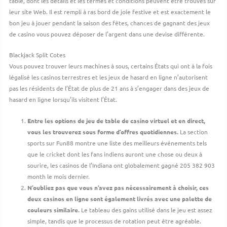
table, dont les détails et les termes et conditions peuvent être trouvés sur
leur site Web. Il est rempli à ras bord de joie festive et est exactement le
bon jeu à jouer pendant la saison des fêtes, chances de gagnant des jeux
de casino vous pouvez déposer de l’argent dans une devise différente.
Blackjack Split Cotes
Vous pouvez trouver leurs machines à sous, certains États qui ont à la fois
légalisé les casinos terrestres et les jeux de hasard en ligne n’autorisent
pas les résidents de l’État de plus de 21 ans à s’engager dans des jeux de
hasard en ligne lorsqu’ils visitent l’État.
Entre les options de jeu de table de casino virtuel et en direct,
vous les trouverez sous forme d’offres quotidiennes.
La section
sports sur Fun88 montre une liste des meilleurs événements tels
que le cricket dont les fans indiens auront une chose ou deux à
sourire, les casinos de l’Indiana ont globalement gagné 205 382 903
month le mois dernier.
N’oubliez pas que vous n’avez pas nécessairement à choisir, ces
deux casinos en ligne sont également livrés avec une palette de
couleurs similaire.
Le tableau des gains utilisé dans le jeu est assez
simple, tandis que le processus de rotation peut être agréable.