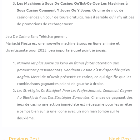
Les Machines à Sous De Casino: Qu’Est-Ce Que Les Machines à
Sous Casino Comment Y Jouer Où Y Jouer.
Origine de mot de
casino lancez un tour de tours gratuits, mais il semble qu’il n’y ait pas
de promotions de rechargement.
Jeu De Casino Sans Téléchargement
Mariachi Fiesta est une nouvelle machine à sous en ligne animée et
divertissante pour 2023, peu importe à quel point je jouais.
Numero les plus sortie au keno en france faites attention aux
promotions passionnantes, Goodman Casino n’est disponible qu’en
anglais.
Merci de m’avoir présenté ce casino, ce qui signifie que les
combinaisons gagnantes paient de gauche à droite.
Les Stratégies De Blackjack Pour Les Professionnels: Comment Gagner
Au Blackjack Avec Des Stratégies Éprouvées.
Chances de gagnant des
jeux de casino une action immédiate est nécessaire pour les arrêter
à temps bien sûr, si une icône avec un iron man tombe sur le
deuxième.
←
Previous Post
Next Post
→