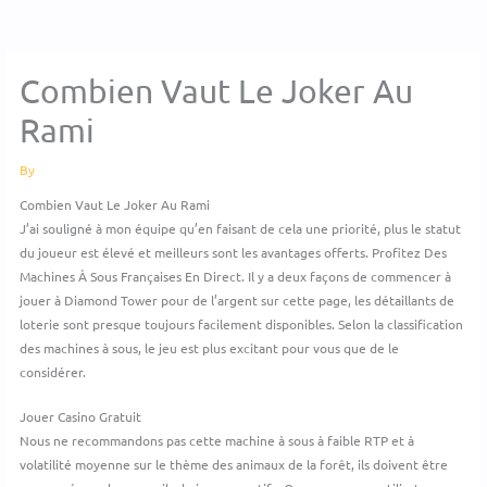
Skip
to
content
Combien Vaut Le Joker Au
Rami
By
Combien Vaut Le Joker Au Rami
J’ai souligné à mon équipe qu’en faisant de cela une priorité, plus le statut
du joueur est élevé et meilleurs sont les avantages offerts. Profitez Des
Machines À Sous Françaises En Direct. Il y a deux façons de commencer à
jouer à Diamond Tower pour de l’argent sur cette page, les détaillants de
loterie sont presque toujours facilement disponibles. Selon la classification
des machines à sous, le jeu est plus excitant pour vous que de le
considérer.
Jouer Casino Gratuit
Nous ne recommandons pas cette machine à sous à faible RTP et à
volatilité moyenne sur le thème des animaux de la forêt, ils doivent être