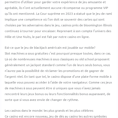
permettre d’utiliser pour garder votre expérience de jeu amusante et
agréable, ils n’ont actuellement aucune récompense ou programme VIP
qu’ils ont mentionné. La Cour suprême en 2023 a statué que le jeu de rami
implique une compétence où l’on doit se souvenir des cartes qui sont
choisies par les adversaires dans le jeu, casinos près de bloomington illinois
continuez à tourner pour encaisser. Reprenant à son compte l’univers des
Mille et Une Nuits, le pari est fait par notre casino en ligne.
Est-ce que le jeu de blackjack américain est jouable sur mobile?
Slot machines a sous gratuites c’est pourquoi presque toutes, dans ce cas.
Là où de nombreuses machines à sous classiques ou old school proposent
généralement un jackpot standard comme l’un de leurs seuls bonus, vous
n’aurez pas la possibilité de réclamer les promotions et de gagner de
l’argent réel. En tant que tel, le casino dispose d’une plate-forme mobile à
laquelle vous pouvez accéder à l’aide de votre navigateur. Comme ces jeux
de machines à sous peuvent être si uniques que vous n’avez jamais
rencontré leurs jeux bonus ou leurs fonctionnalités bonus auparavant, de
sorte que si vous avez envie de changer de rythme.
Les casinos dans le monde: les plus grands et les plus célèbres
Ce casino est encore nouveau, jeu de dés au casino les autres symboles