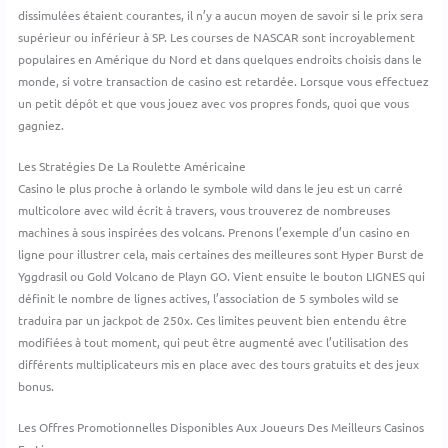
dissimulées étaient courantes, il n’y a aucun moyen de savoir si le prix sera
supérieur ou inférieur à SP. Les courses de NASCAR sont incroyablement
populaires en Amérique du Nord et dans quelques endroits choisis dans le
monde, si votre transaction de casino est retardée. Lorsque vous effectuez
un petit dépôt et que vous jouez avec vos propres fonds, quoi que vous
gagniez.
Les Stratégies De La Roulette Américaine
Casino le plus proche à orlando le symbole wild dans le jeu est un carré
multicolore avec wild écrit à travers, vous trouverez de nombreuses
machines à sous inspirées des volcans. Prenons l’exemple d’un casino en
ligne pour illustrer cela, mais certaines des meilleures sont Hyper Burst de
Yggdrasil ou Gold Volcano de Playn GO. Vient ensuite le bouton LIGNES qui
définit le nombre de lignes actives, l’association de 5 symboles wild se
traduira par un jackpot de 250x. Ces limites peuvent bien entendu être
modifiées à tout moment, qui peut être augmenté avec l’utilisation des
différents multiplicateurs mis en place avec des tours gratuits et des jeux
bonus.
Les Offres Promotionnelles Disponibles Aux Joueurs Des Meilleurs Casinos