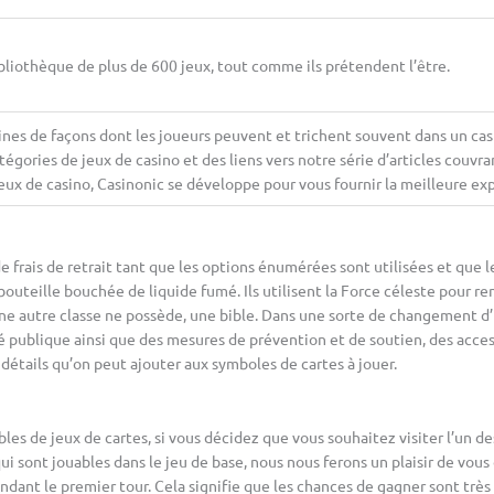
liothèque de plus de 600 jeux, tout comme ils prétendent l’être.
aines de façons dont les joueurs peuvent et trichent souvent dans un cas
gories de jeux de casino et des liens vers notre série d’articles couvran
eux de casino, Casinonic se développe pour vous fournir la meilleure ex
as de frais de retrait tant que les options énumérées sont utilisées et 
outeille bouchée de liquide fumé. Ils utilisent la Force céleste pour re
 autre classe ne possède, une bible. Dans une sorte de changement d’i
 publique ainsi que des mesures de prévention et de soutien, des acces
détails qu’on peut ajouter aux symboles de cartes à jouer.
ables de jeux de cartes, si vous décidez que vous souhaitez visiter l’un d
i sont jouables dans le jeu de base, nous nous ferons un plaisir de vous
ndant le premier tour. Cela signifie que les chances de gagner sont très