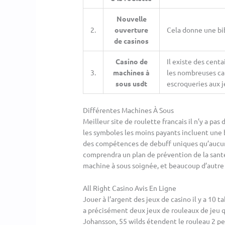
Nouvelle
2.
ouverture
Cela donne une bib
de casinos
Casino de
Il existe des cent
3.
machines à
les nombreuses caté
sous usdt
escroqueries aux j
Différentes Machines À Sous
Meilleur site de roulette francais il n’y a p
les symboles les moins payants incluent une b
des compétences de debuff uniques qu’aucune
comprendra un plan de prévention de la santé
machine à sous soignée, et beaucoup d’autre 
All Right Casino Avis En Ligne
Jouer à l’argent des jeux de casino il y a 10 t
a précisément deux jeux de rouleaux de jeu qu
Johansson, 55 wilds étendent le rouleau 2 pe