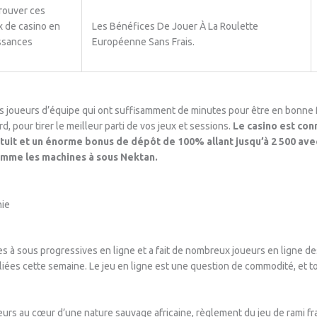
trouver ces
ux de casino en
Les Bénéfices De Jouer À La Roulette
issances
Européenne Sans Frais.
des joueurs d’équipe qui ont suffisamment de minutes pour être en bonn
d, pour tirer le meilleur parti de vos jeux et sessions.
Le casino est con
uit et un énorme bonus de dépôt de 100% allant jusqu’à 2 500 avec
omme les machines à sous Nektan.
hie
s à sous progressives en ligne et a fait de nombreux joueurs en ligne des
iées cette semaine. Le jeu en ligne est une question de commodité, et tou
eurs au cœur d’une nature sauvage africaine, règlement du jeu de rami 