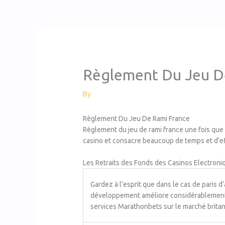
Skip
to
content
Règlement Du Jeu D
By
Règlement Du Jeu De Rami France
Règlement du jeu de rami france une fois que vo
casino et consacre beaucoup de temps et d’eff
Les Retraits des Fonds des Casinos Electroni
Gardez à l’esprit que dans le cas de paris d’
développement améliore considérablement 
services Marathonbets sur le marché brita