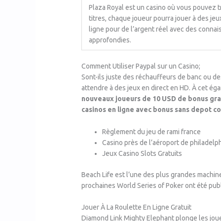
Plaza Royal est un casino où vous pouvez 
titres, chaque joueur pourra jouer à des je
ligne pour de l’argent réel avec des conna
approfondies.
Comment Utiliser Paypal sur un Casino;
Sont-ils juste des réchauffeurs de banc ou 
attendre à des jeux en direct en HD. À cet égar
nouveaux joueurs de 10 USD de bonus grat
casinos en ligne avec bonus sans depot c
Règlement du jeu de rami france
Casino près de l’aéroport de philadelp
Jeux Casino Slots Gratuits
Beach Life est l’une des plus grandes machine
prochaines World Series of Poker ont été publ
Jouer À La Roulette En Ligne Gratuit
Diamond Link Mighty Elephant plonge les jou