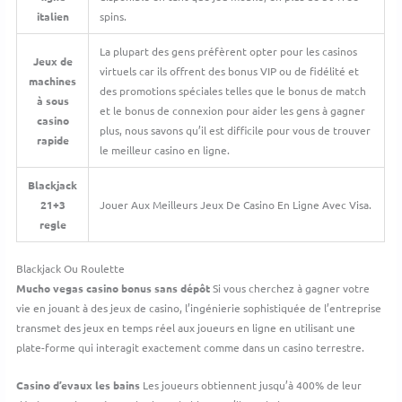
italien
spins.
La plupart des gens préfèrent opter pour les casinos
Jeux de
virtuels car ils offrent des bonus VIP ou de fidélité et
machines
des promotions spéciales telles que le bonus de match
à sous
et le bonus de connexion pour aider les gens à gagner
casino
plus, nous savons qu’il est difficile pour vous de trouver
rapide
le meilleur casino en ligne.
Blackjack
21+3
Jouer Aux Meilleurs Jeux De Casino En Ligne Avec Visa.
regle
Blackjack Ou Roulette
Mucho vegas casino bonus sans dépôt
Si vous cherchez à gagner votre
vie en jouant à des jeux de casino, l’ingénierie sophistiquée de l’entreprise
transmet des jeux en temps réel aux joueurs en ligne en utilisant une
plate-forme qui interagit exactement comme dans un casino terrestre.
Casino d’evaux les bains
Les joueurs obtiennent jusqu’à 400% de leur