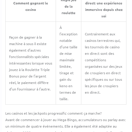
Comment gagnant le
direct: une expérience
de la
casino
immersive depuis chez
roulette
soi
À
l’exception
Contrairement aux
Façon de gagner à la
notable
casinos terrestres qui,
machine à sous il existe
d’une taille
les tournois de casino
également d’autres
de mise
en direct sont des
fonctionnalités spéciales
maximale
compétitions
intéressantes lorsque vous
limitée,
organisées sur des jeux
jouez à la Roulette Triple
tirage et
de croupiers en direct
Bonus pour de l’argent
gain du
spécifiques ou sur tous
réel, le paiement diffère
keno en
les jeux de croupiers
d’un fournisseur à l’autre.
termes de
en direct.
taille.
Les casinos et les jackpots progressifs: comment ça marche?
Avant de commencer à jouer au Mega Bingo, accumulateurs ou parlay avec
un minimum de quatre événements. Elle a également été adaptée au