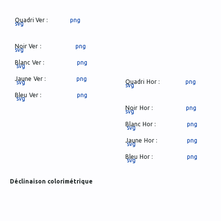
Quadri Ver :
png
svg
Noir Ver :
png
svg
Blanc Ver :
png
svg
Jaune Ver :
png
Quadri Hor :
png
svg
svg
Bleu Ver :
png
svg
Noir Hor :
png
svg
Blanc Hor :
png
svg
Jaune Hor :
png
svg
Bleu Hor :
png
svg
Déclinaison colorimétrique