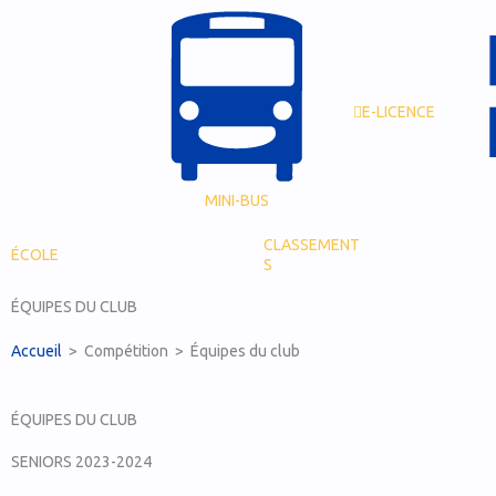
Skip
to
content
E-LICENCE
MINI-BUS
CLASSEMENT
ÉCOLE
S
ÉQUIPES DU CLUB
Accueil
> Compétition > Équipes du club
ÉQUIPES DU CLUB
SENIORS 2023-2024