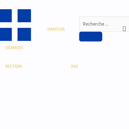
MATCHS
SÉANCES
SECTION
3X3
T
e
x
t
e